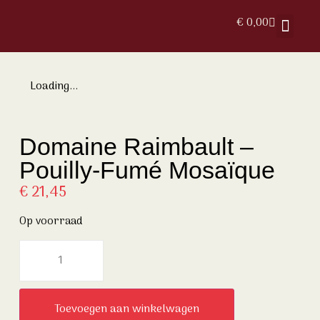
€
0,00
Loading...
Domaine Raimbault –
Pouilly-Fumé Mosaïque
€
21,45
Op voorraad
Toevoegen aan winkelwagen