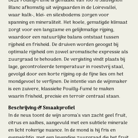
Deze Pouilly-Fumé is gemaakt van 100% Sauvignon
Blanc afkomstig uit wijngaarden in de Loirevallei,
waar kalk-, klei- en silexbodems zorgen voor
spanning en mineraliteit. Het koele, gematigde klimaat
zorgt voor een langzame en gelijkmatige rijping,
waardoor een natuurlijke balans ontstaat tussen
rijpheid en frisheid. De druiven worden geoogst bij
optimale rijpheid om zowel aromatische expressie als
zuurgraad te behouden. De vergisting vindt plaats bij
lage, gecontroleerde temperatuur in roestvrij staal,
gevolgd door een korte rijping op de fijne lies om het
mondgevoel te verfijnen. De intentie van de wijnmaker
is een zuivere, klassieke Pouilly-Fumé te maken
waarin frisheid, precisie en terroir centraal staan.
Beschrijving & Smaakprofiel
In de neus toont de wijn aroma’s van zacht geel fruit,
citrus en aalbes, aangevuld met een subtiele minerale
en licht rokerige nuance. In de mond is hij fris en
evenwichtig, met een levendige zuurgraad die het fruit