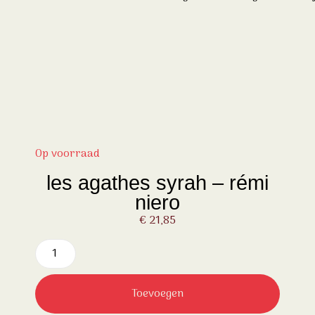
Op voorraad
les agathes syrah – rémi
niero
€
21,85
Toevoegen