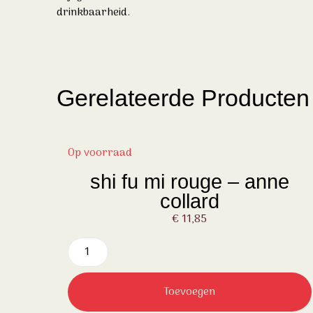
drinkbaarheid.
Gerelateerde Producten
Op voorraad
shi fu mi rouge – anne
collard
€
11,85
Toevoegen