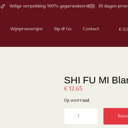
Veilige verpakking 100% gegarandeerd
30 dagen proe
Wijnproeverijen
Sip & Go
Contact
€
0,
SHI FU MI Bla
€
12,65
Op voorraad
Toev