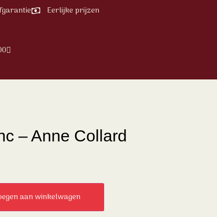
fgarantie
Eerlijke prijzen
00
nc – Anne Collard
oegen aan winkelwagen