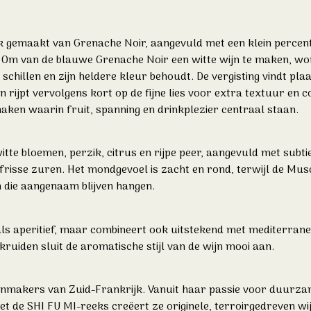
ijk gemaakt van Grenache Noir, aangevuld met een klein percen
. Om van de blauwe Grenache Noir een witte wijn te maken, wor
hillen en zijn heldere kleur behoudt. De vergisting vindt plaat
rijpt vervolgens kort op de fijne lies voor extra textuur en co
maken waarin fruit, spanning en drinkplezier centraal staan.
tte bloemen, perzik, citrus en rijpe peer, aangevuld met subtie
 frisse zuren. Het mondgevoel is zacht en rond, terwijl de Mus
en die aangenaam blijven hangen.
als aperitief, maar combineert ook uitstekend met mediterrane 
kruiden sluit de aromatische stijl van de wijn mooi aan.
ijnmakers van Zuid-Frankrijk. Vanuit haar passie voor duurz
et de SHI FU MI-reeks creëert ze originele, terroirgedreven wijn