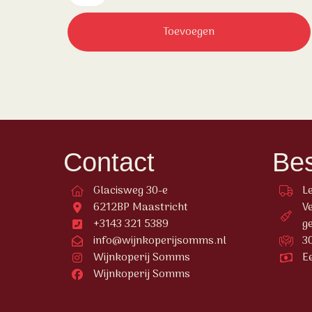
Toevoegen
Contact
Bes
Glacisweg 30-e
L
6212BP Maastricht
V
+3143 321 5389
g
info@wijnkoperijsomms.nl
3
Wijnkoperij Somms
Ee
Wijnkoperij Somms