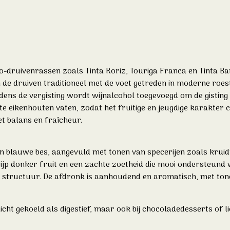
o-druivenrassen zoals Tinta Roriz, Touriga Franca en Tinta Ba
 de druiven traditioneel met de voet getreden in moderne roes
dens de vergisting wordt wijnalcohol toegevoegd om de gisting 
te eikenhouten vaten, zodat het fruitige en jeugdige karakter ce
t balans en fraîcheur.
n blauwe bes, aangevuld met tonen van specerijen zoals kruidn
 rijp donker fruit en een zachte zoetheid die mooi ondersteun
e structuur. De afdronk is aanhoudend en aromatisch, met tone
icht gekoeld als digestief, maar ook bij chocoladedesserts of 