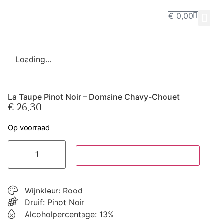
€
0,00
Loading...
La Taupe Pinot Noir – Domaine Chavy-Chouet
€
26,30
Op voorraad
Toevoegen aan winkelwagen
Wijnkleur: Rood
Druif:
Pinot Noir
Alcoholpercentage: 13%