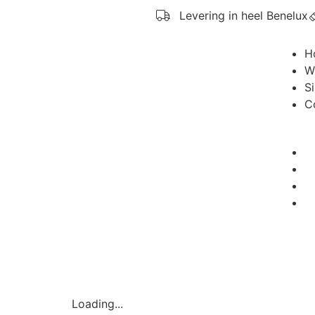
Levering in heel Benelux
H
W
S
C
Loading...