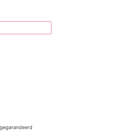
en aan winkelwagen
 gegarandeerd