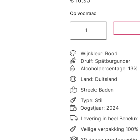
€
16,95
Op voorraad
Toevoeg
Wijnkleur: Rood
Druif:
Spätburgunder
Alcoholpercentage: 13%
Land: Duitsland
Streek: Baden
Type: Stil
Oogstjaar: 2024
Levering in heel Benelux
Veilige verpakking 100%
30 dagen proefgarantie