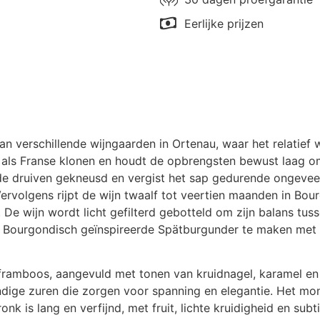
Eerlijke prijzen
 verschillende wijngaarden in Ortenau, waar het relatief w
als Franse klonen en houdt de opbrengsten bewust laag om
e druiven gekneusd en vergist het sap gedurende ongeveer 
 Vervolgens rijpt de wijn twaalf tot veertien maanden in Bou
e wijn wordt licht gefilterd gebotteld om zijn balans tusse
e, Bourgondisch geïnspireerde Spätburgunder te maken met 
 framboos, aangevuld met tonen van kruidnagel, karamel en s
vendige zuren die zorgen voor spanning en elegantie. Het mo
nk is lang en verfijnd, met fruit, lichte kruidigheid en subt