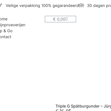
Veilige verpakking 100% gegarandeerd
30 dagen pr
ome
€
0,00
ijnproeverijen
ip & Go
ontact
HOME
WIJNPROEVERIJEN
SIP & GO
CONTACT
Triple G Spätburgunder – Jür