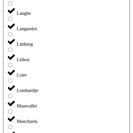
Langhe
Languedoc
Limburg
Lisboa
Loire
Lombardije
Maasvallei
Manchuela