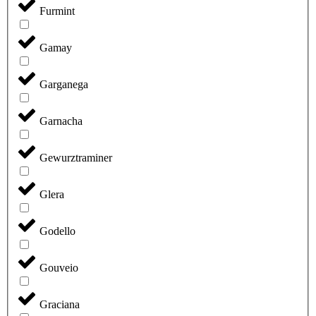
Furmint
Gamay
Garganega
Garnacha
Gewurztraminer
Glera
Godello
Gouveio
Graciana