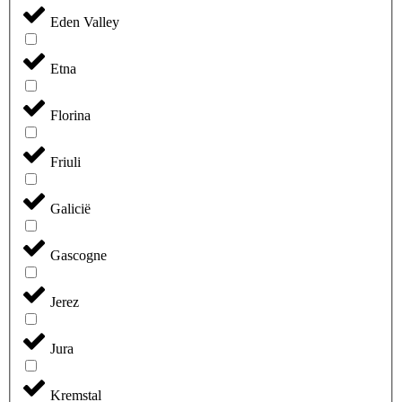
Eden Valley
Etna
Florina
Friuli
Galicië
Gascogne
Jerez
Jura
Kremstal