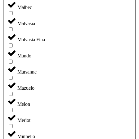
Malbec
Malvasia
Malvasia Fina
Mando
Marsanne
Mazuelo
Melon
Merlot
Minnello