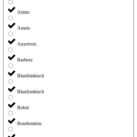
Arinto
Arneis
Auxerrois
Barbera
Blaufränkisch
Blaufrankisch
Bobal
Bourboulenc