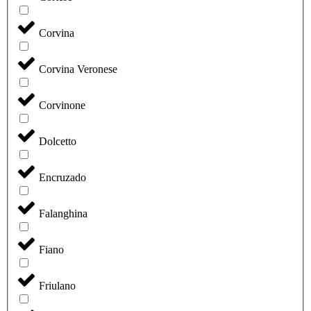
Corvina
Corvina Veronese
Corvinone
Dolcetto
Encruzado
Falanghina
Fiano
Friulano