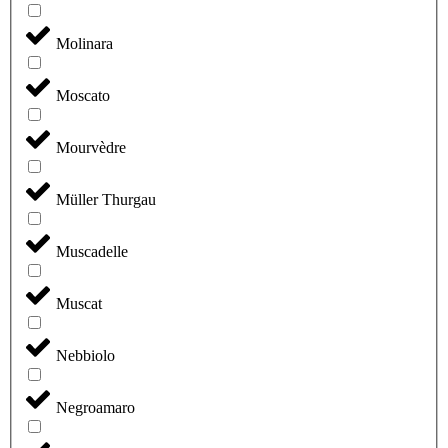
Molinara
Moscato
Mourvèdre
Müller Thurgau
Muscadelle
Muscat
Nebbiolo
Negroamaro