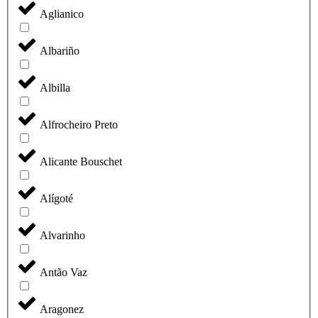
Aglianico
Albariño
Albilla
Alfrocheiro Preto
Alicante Bouschet
Alígoté
Alvarinho
Antão Vaz
Aragonez