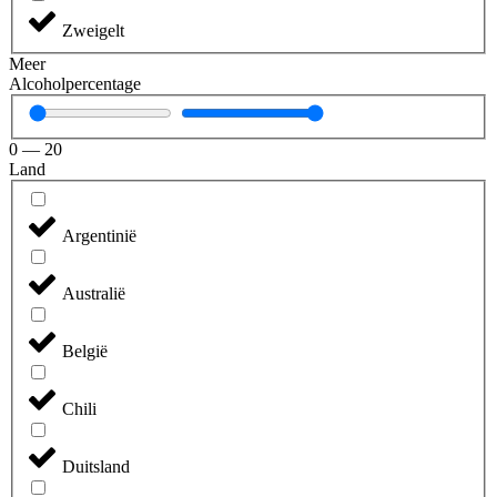
Zweigelt
Meer
Alcoholpercentage
0
—
20
Land
Argentinië
Australië
België
Chili
Duitsland