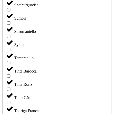
Spätburgunder
Sumoil
Susumaniello
Syrah
Tempranillo
Tinta Barocca
Tinta Roriz
Tinto Cão
Touriga Franca