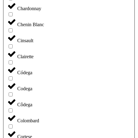
Chardonnay
Chenin Blanc
Cinsault
Clairette
Códega
Codega
Côdega
Colombard
Cortese