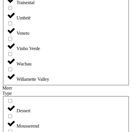
Traisental
Umbrië
Veneto
Vinho Verde
Wachau
Willamette Valley
Meer
Type
Dessert
Mousserend