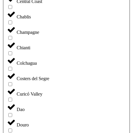
Central Coast
Chablis
Champagne
Chianti
Colchagua
Costers del Segre
Curicó Valley
Dao
Douro