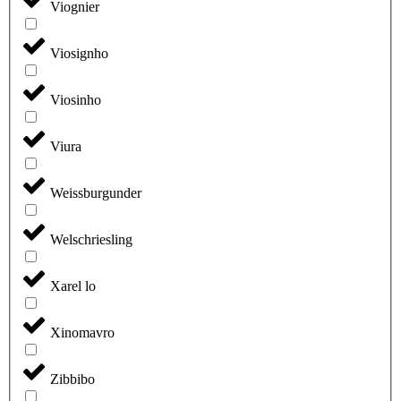
Viognier
Viosignho
Viosinho
Viura
Weissburgunder
Welschriesling
Xarel lo
Xinomavro
Zibbibo