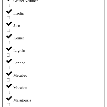
Grüner Veltliner
Inzolia
Jaen
Kerner
Lagrein
Larinho
Macabeo
Macabeu
Malagouzia