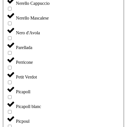
Nerello Cappuccio
Nerello Mascalese
Nero d'Avola
Parellada
Perricone
Petit Verdot
Picapoll
Picapoll blanc
Picpoul